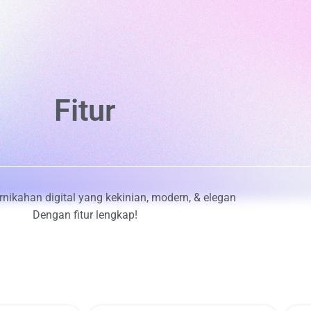
Beranda
Tema
Fitur
Harga
Fitur
nikahan digital yang kekinian, modern, & elegan
Dengan fitur lengkap!