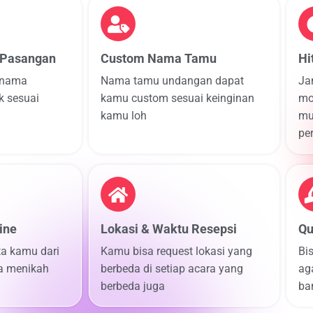
 Pasangan
Custom Nama Tamu
Hi
 nama
Nama tamu undangan dapat
Ja
k sesuai
kamu custom sesuai keinginan
mo
kamu loh
mu
pe
ine
Lokasi & Waktu Resepsi
Qu
ta kamu dari
Kamu bisa request lokasi yang
Bi
a menikah
berbeda di setiap acara yang
ag
berbeda juga
ba