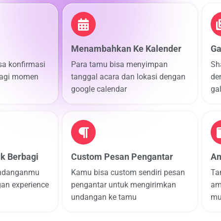
Menambahkan Ke Kalender
Ga
a konfirmasi
Para tamu bisa menyimpan
Sh
bagi momen
tanggal acara dan lokasi dengan
de
google calendar
gal
k Berbagi
Custom Pesan Pengantar
Am
undanganmu
Kamu bisa custom sendiri pesan
Ta
an experience
pengantar untuk mengirimkan
am
undangan ke tamu
mu