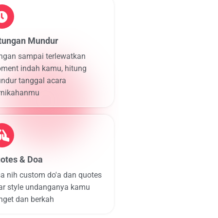
tungan Mundur
ngan sampai terlewatkan
ment indah kamu, hitung
ndur tanggal acara
rnikahanmu
otes & Doa
sa nih custom do'a dan quotes
ar style undanganya kamu
nget dan berkah