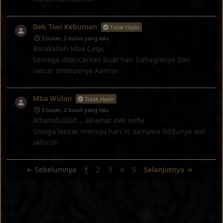
Dek Tiwi Kebumen
Tidak Hadir
3 bulan, 2 bulan yang lalu
Barakallah Mba Celpi
Semoga dilancarkan buat hari bahagianya dan
lancar seterusnya Aamiin
Mba Wulan
Tidak Hadir
3 bulan, 2 bulan yang lalu
Alhamdulilah… selamat dek selfie
Smoga lancar menuju hari H, samawa fiddunya wal
akhiroh
← Sebelumnya
1
2
3
4
5
Selanjutnya →