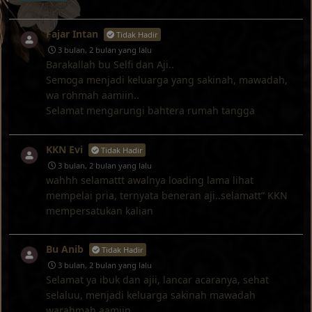
Fajar Intan
Tidak Hadir
3 bulan, 2 bulan yang lalu
Barakallah bu Selfi dan Aji..
Semoga menjadi keluarga yang sakinah, mawadah,
wa rohmah aamiin..
Selamat mengarungi bahtera rumah tangga
KKN Evi
Tidak Hadir
3 bulan, 2 bulan yang lalu
wahhh selamattt awalnya loading lama lihat
mempelai pria, ternyata beneran aji..selamatt” KKN
mempersatukan kalian
Bu Anib
Tidak Hadir
3 bulan, 2 bulan yang lalu
Selamat ya ibuk dan ajii, lancar acaranya, sehat
selaluu, menjadi keluarga sakinah mawadah
warahmah aamiin