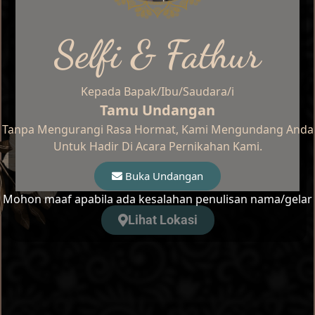
Selfi & Fathur
Kepada Bapak/Ibu/Saudara/i
Tamu Undangan
Tanpa Mengurangi Rasa Hormat, Kami Mengundang Anda
Untuk Hadir Di Acara Pernikahan Kami.
Buka Undangan
Mohon maaf apabila ada kesalahan penulisan nama/gelar
Lihat Lokasi