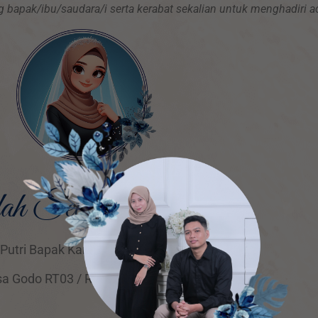
apak/ibu/saudara/i serta kerabat sekalian untuk menghadiri ac
h Setyani, S.Pd.
Putri Bapak Kamtoyo
& Ibu Suji
a Godo RT03 / RW01, Winong, Pati