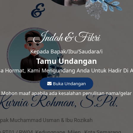
&
Indah & Fikri
Kepada Bapak/Ibu/Saudara/i
Tamu Undangan
a Hormat, Kami Mengundang Anda Untuk Hadir Di A
Buka Undangan
Mohon maaf apabila ada kesalahan penulisan nama/gelar
urnia Rohman, S.Pd.
Bapak Muchammad Usman
& Ibu Rozikah
RT01 / RW04, Kedungpane, Mijen, Kota Semarang