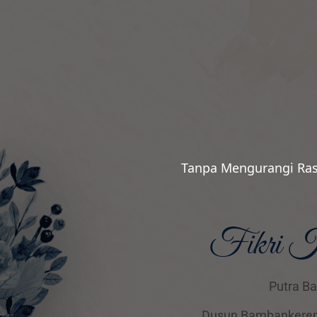
Tanpa Mengurangi Ras
Fikri K
Putra 
Dusun Bambankerep 