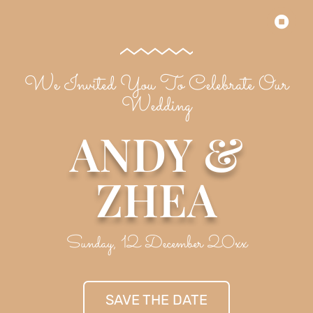
We Invited You To Celebrate Our
Wedding
ANDY &
ZHEA
Sunday, 12 December 20xx
SAVE THE DATE