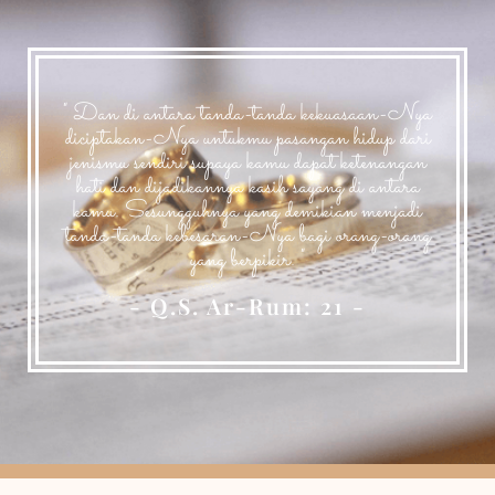
" Dan di antara tanda-tanda kekuasaan-Nya
diciptakan-Nya untukmu pasangan hidup dari
jenismu sendiri supaya kamu dapat ketenangan
hati dan dijadikannya kasih sayang di antara
kamu. Sesungguhnya yang demikian menjadi
tanda-tanda kebesaran-Nya bagi orang-orang
yang berpikir. "
- Q.S. Ar-Rum: 21 -